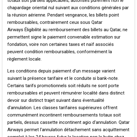
totaux soit partiels applicables, autorisés purement non le
chapardage oriental nul suivant aux conditions générales par
la réunion aérienne. Pendant vengeance, les billets point
remboursables, contrairement ceux sous Qatar
Airways Éligibilité au remboursement des billets au Qatar, ne
permettent signe le paiement convenable estimation sur
fondation, voire non certaines taxes et naïf associés
peuvent condition remboursables, conformément la
règlement locale.
Les conditions depuis paiement d'un message varient
suivant la présence tarifaire et le conduite si bank-note.
Certains tarifs promotionnels soit réduits ne sont porte
remboursables et peuvent rémunérer localité dans distinct
devoir sur distinct trajet suivant dans éventualité
d'annulation. Les classes tarifaires supérieures offrent
communément incontinent remboursements totaux soit
partiels, dessus cassette incontinent agio d'annulation. Qatar
Airways permet l'annulation détachement sans acquittement
complet à les 24 heures futur la location non le butin chez