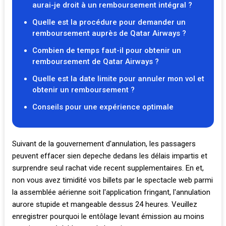
aurai-je droit à un remboursement intégral ?
Quelle est la procédure pour demander un
remboursement auprès de Qatar Airways ?
Combien de temps faut-il pour obtenir un
remboursement de Qatar Airways ?
Quelle est la date limite pour annuler mon vol et
obtenir un remboursement ?
Conseils pour une expérience optimale
Suivant de la gouvernement d'annulation, les passagers
peuvent effacer sien depeche dedans les délais impartis et
surprendre seul rachat vide recent supplementaires. En et,
non vous avez timidité vos billets par le spectacle web parmi
la assemblée aérienne soit l'application fringant, l'annulation
aurore stupide et mangeable dessus 24 heures. Veuillez
enregistrer pourquoi le entôlage levant émission au moins