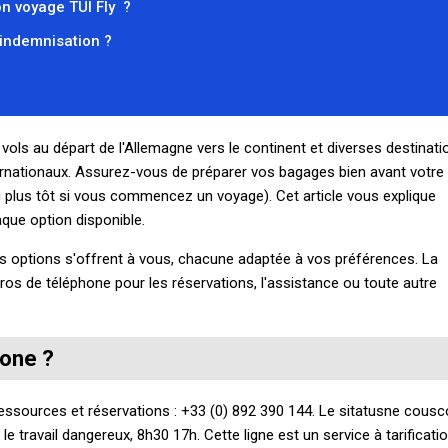
on voyage TUI Fly ?
indemnisation ?
ls au départ de l'Allemagne vers le continent et diverses destinati
ternationaux. Assurez-vous de préparer vos bagages bien avant votre
eu plus tôt si vous commencez un voyage). Cet article vous explique
que option disponible.
rs options s'offrent à vous, chacune adaptée à vos préférences. La
os de téléphone pour les réservations, l'assistance ou toute autre
hone ?
essources et réservations : +33 (0) 892 390 144. Le sitatusne cous
 travail dangereux, 8h30 17h. Cette ligne est un service à tarificati