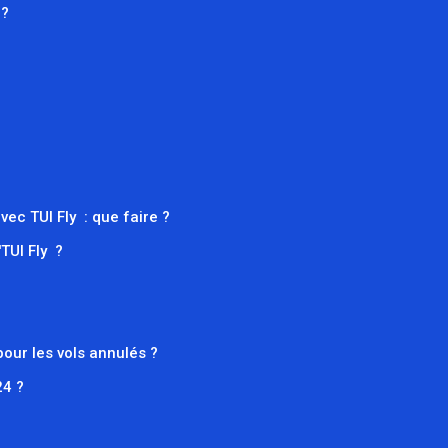
 ?
c TUI Fly : que faire ?
TUI Fly ?
our les vols annulés ?
24 ?