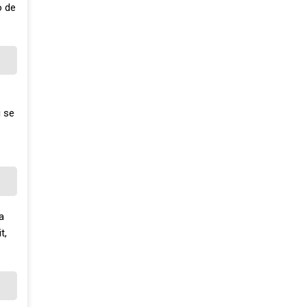
o de
i se
a
t,