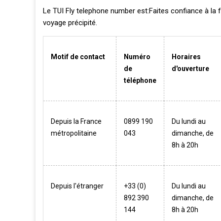
Le TUI Fly telephone number est:Faites confiance à la 
voyage précipité.
Motif de contact
Numéro
Horaires
de
d'ouverture
téléphone
Depuis la France
0899 190
Du lundi au
métropolitaine
043
dimanche, de
8h à 20h
Depuis l'étranger
+33 (0)
Du lundi au
892 390
dimanche, de
144
8h à 20h