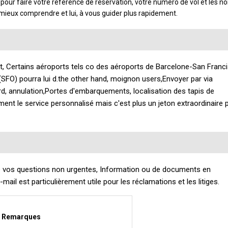
, pour faire votre référence de réservation, votre numéro de vol et les 
e mieux comprendre et lui, à vous guider plus rapidement.
ct, Certains aéroports tels co des aéroports de Barcelone-San Franc
SFO) pourra lui d.the other hand, moignon users,Envoyer par via
ard, annulation,Portes d'embarquements, localisation des tapis de
ment le service personnalisé mais c'est plus un jeton extraordinaire 
de vos questions non urgentes, Information ou de documents en
il est particulièrement utile pour les réclamations et les litiges.
Remarques