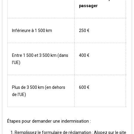
passager
Inférieure à 1 500 km
250 €
R
Entre 1 500 et 3 500 km (dans
400 €
R
l'UE)
Plus de 3 500 km (en dehors
600 €
R
de l'UE)
Étapes pour demander une indemnisation :
Remplissez le formulaire de réclamation : Alopez sur le site