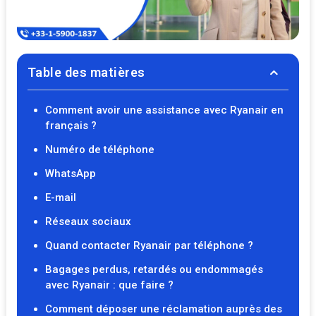
Table des matières
Comment avoir une assistance avec Ryanair en
français ?
Numéro de téléphone
WhatsApp
E-mail
Réseaux sociaux
Quand contacter Ryanair par téléphone ?
Bagages perdus, retardés ou endommagés
avec Ryanair : que faire ?
Comment déposer une réclamation auprès des