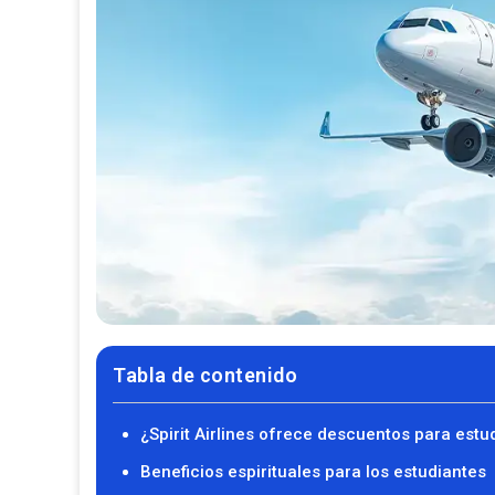
Tabla de contenido
¿Spirit Airlines ofrece descuentos para estu
Beneficios espirituales para los estudiantes