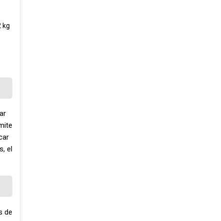
2 kg
ar
mite
car
, el
s de