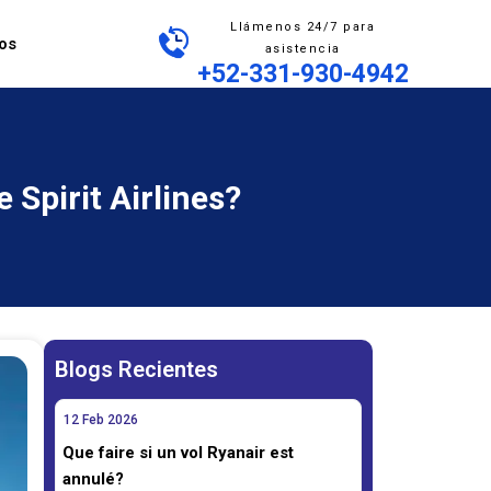
Llámenos 24/7 para
os
asistencia
+52-331-930-4942
Spirit Airlines?
Blogs Recientes
12
Feb
2026
Que faire si un vol Ryanair est
annulé?