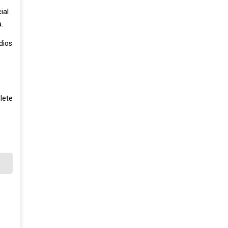
ial.
.
dios
lete