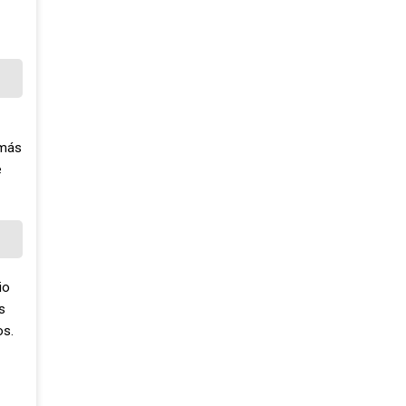
 más
e
io
s
os.