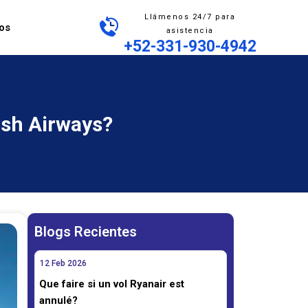
Llámenos 24/7 para
os
asistencia
+52-331-930-4942
ish Airways?
Blogs Recientes
12
Feb
2026
Que faire si un vol Ryanair est
annulé?