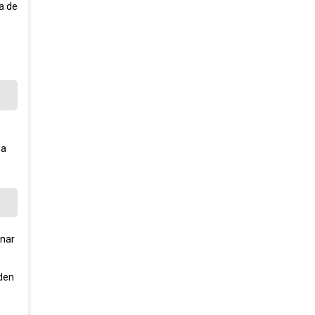
va de
 a
onar
eden